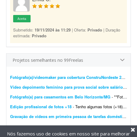
Aceita
Submetido:
19/11/2024 às 11:29
| Oferta:
Privado
| Duração
estimada:
Privado
Projetos semelhantes no 99Freelas
Fotógrafo(a)/videomaker para cobertura ConstruNordeste 2026 em Salvador
Vídeo depoimento feminino para prova social sobre salário-maternidade
Fotógrafo(a) para casamentos em Belo Horizonte/MG
- **Fotógrafo(a) freelancer para cobertura de casamento - Belo Horizonte/MG** Estou procurando um(a) fotógrafo(a) freelancer para atuar na cobertura de um casamento em Belo Horizonte/M...
Edição profissional de fotos +18
- Tenho algumas fotos (+18) e preciso que você melhore a qualidade e deixe o resultado bastante profissional. As imagens são para uso no meu site de trabalho. Gostaria que, se poss&iacu...
Gravação de vídeos em primeira pessoa de tarefas domésticas
- Es
Nós fazemos uso de cookies em nosso site para melhorar