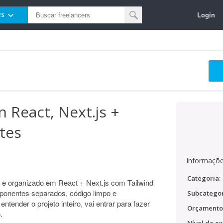
Login
rs
 React, Next.js +
stes
Informaçõe
Categoria:
e organizado em React + Next.js com Tailwind
ponentes separados, código limpo e
Subcategor
tender o projeto inteiro, vai entrar para fazer
Orçamento
.