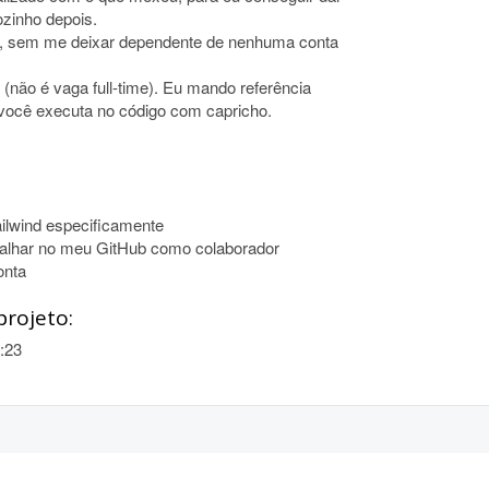
zinho depois.
a, sem me deixar dependente de nenhuma conta
(não é vaga full-time). Eu mando referência
 você executa no código com capricho.
ilwind especificamente
balhar no meu GitHub como colaborador
onta
projeto:
:23