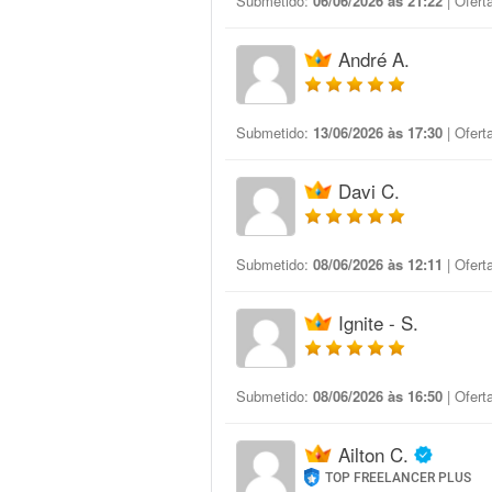
Submetido:
06/06/2026 às 21:22
| Ofert
André A.
Submetido:
13/06/2026 às 17:30
| Ofert
Davi C.
Submetido:
08/06/2026 às 12:11
| Ofert
Ignite - S.
Submetido:
08/06/2026 às 16:50
| Ofert
Ailton C.
TOP FREELANCER PLUS