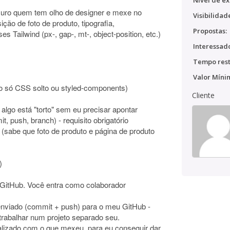
Nível de ex
uro quem tem olho de designer e mexe no
Visibilidad
ão de foto de produto, tipografia,
Propostas:
es Tailwind (px-, gap-, mt-, object-position, etc.)
Interessado
Tempo rest
Valor Míni
o só CSS solto ou styled-components)
Cliente
algo está "torto" sem eu precisar apontar
, push, branch) - requisito obrigatório
(sabe que foto de produto e página de produto
)
 GitHub. Você entra como colaborador
 enviado (commit + push) para o meu GitHub -
rabalhar num projeto separado seu.
lizado com o que mexeu, para eu conseguir dar