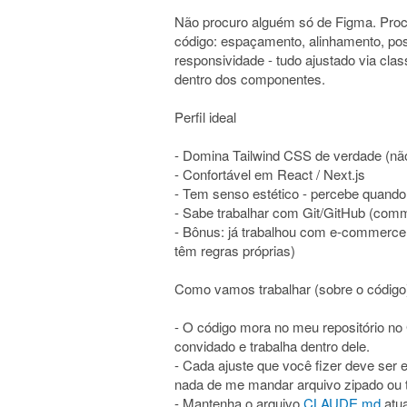
Não procuro alguém só de Figma. Proc
código: espaçamento, alinhamento, posiç
responsividade - tudo ajustado via class
dentro dos componentes.
Perfil ideal
- Domina Tailwind CSS de verdade (nã
- Confortável em React / Next.js
- Tem senso estético - percebe quando 
- Sabe trabalhar com Git/GitHub (commit
- Bônus: já trabalhou com e-commerce 
têm regras próprias)
Como vamos trabalhar (sobre o código
- O código mora no meu repositório no
convidado e trabalha dentro dele.
- Cada ajuste que você fizer deve ser
nada de me mandar arquivo zipado ou t
- Mantenha o arquivo
CLAUDE.md
atua