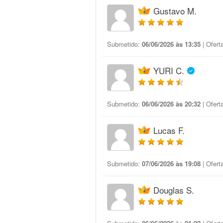
Gustavo M.
Submetido:
06/06/2026 às 13:35
| Ofert
YURI C.
Submetido:
06/06/2026 às 20:32
| Ofert
Lucas F.
Submetido:
07/06/2026 às 19:08
| Ofert
Douglas S.