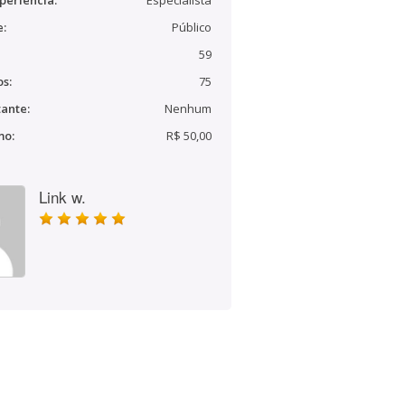
periência:
Especialista
e:
Público
59
s:
75
ante:
Nenhum
mo:
R$ 50,00
Link w.