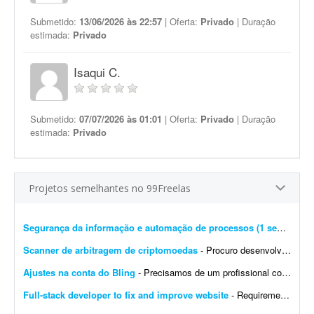
Submetido:
13/06/2026 às 22:57
| Oferta:
Privado
| Duração
estimada:
Privado
Isaqui C.
Submetido:
07/07/2026 às 01:01
| Oferta:
Privado
| Duração
estimada:
Privado
Projetos semelhantes no 99Freelas
Segurança da informação e automação de processos (1 semana)
- 
Scanner de arbitragem de criptomoedas
- Procuro desenvolvedor full stack para criar uma plataforma profissional e scanner de arbitragem de criptomoedas, semelhante às principais soluções internacionais do mercado, po...
Ajustes na conta do Bling
- Precisamos de um profissional com experiência em e-commerce e em configurações no Bling. Atualmente temos a conta de um cliente integrada com loja própria, Mercado Livre,...
Full-stack developer to fix and improve website
- Requirements: - Basic to intermediate full-stack development skills - Experience with front-end and back-end web development - Ability to troubleshoot bugs and make small improvements - Good commu...