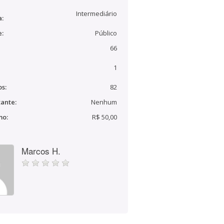
Intermediário
a:
e:
Público
66
1
s:
82
ante:
Nenhum
mo:
R$ 50,00
Marcos H.