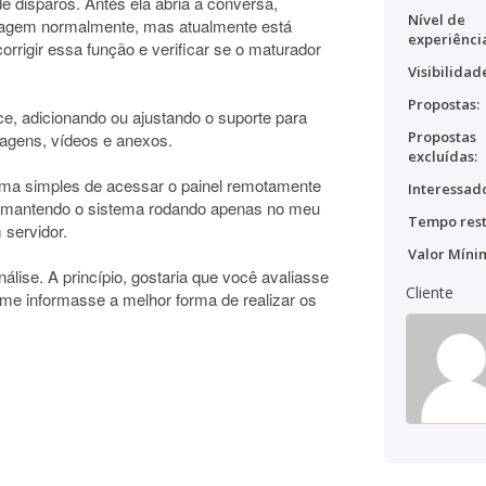
e disparos. Antes ela abria a conversa,
Nível de
sagem normalmente, mas atualmente está
experiênci
orrigir essa função e verificar se o maturador
Visibilidad
Propostas:
ce, adicionando ou ajustando o suporte para
Propostas
imagens, vídeos e anexos.
excluídas:
orma simples de acessar o painel remotamente
Interessado
, mantendo o sistema rodando apenas no meu
Tempo rest
 servidor.
Valor Míni
álise. A princípio, gostaria que você avaliasse
Cliente
e me informasse a melhor forma de realizar os