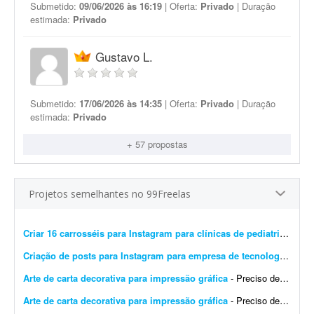
Submetido:
09/06/2026 às 16:19
| Oferta:
Privado
| Duração
estimada:
Privado
Gustavo L.
Submetido:
17/06/2026 às 14:35
| Oferta:
Privado
| Duração
estimada:
Privado
+ 57 propostas
Projetos semelhantes no 99Freelas
Criar 16 carrosséis para Instagram para clínicas de pediatria
- Preci
Criação de posts para Instagram para empresa de tecnologia
- Esto
Arte de carta decorativa para impressão gráfica
- Preciso de um design para imprimir uma carta decorativa na gráfica. A arte deve ser editável em PDF, conforme exigido pela gráfica. Quero unir dois elementos: o lobo ficar&aac...
Arte de carta decorativa para impressão gráfica
- Preciso de um design para imprimir uma carta decorativa na gráfica. A arte deve ser editável em PDF, conforme exigido pela gráfica. Quero unir dois elementos: o lobo no cart&a...