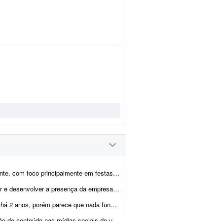
anos, além de eventos sociais e corporativos. Procuro um(a) social media freelancer pa...
iais. - Criar um site no Linktree ou similar. - Produzir 60 posts ...
onsigo ganhar seguidores nem aumentar o engajamento das minhas pá...
de um aplicativo de futebol que desenvolvi. A fun&ccedi...