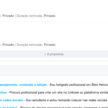
a:
Privado
| Duração estimada:
Privado
a:
Privado
| Duração estimada:
Privado
+ 8 propostas
planejamento, conteúdo e edição
- Sou fotógrafo profissional em Belo Horizonte, com foco principalmente em festas e ensaios de 15 
nline
- Procuro profissional para criar um site no Linktree ou plataforma similar e desenvolver a presença da empresa nas redes soc
m redes sociais
- Sou estudante e estou tentando crescer nas redes sociais há 2 anos, porém parece que nada funciona: não c
o de futebol
- Preciso de alguém responsável pela criação, postagem e gestão de conteúdo nas mídias sociais 