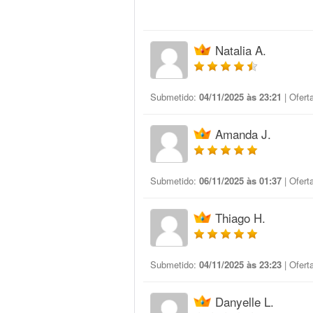
Natalia A.
Submetido:
04/11/2025 às 23:21
| Ofert
Amanda J.
Submetido:
06/11/2025 às 01:37
| Ofert
Thiago H.
Submetido:
04/11/2025 às 23:23
| Ofert
Danyelle L.