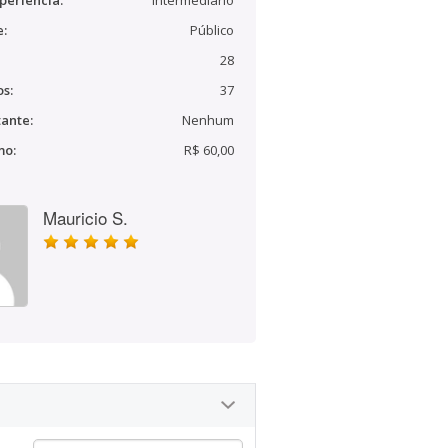
periência:
Intermediário
e:
Público
28
s:
37
ante:
Nenhum
mo:
R$ 60,00
Mauricio S.