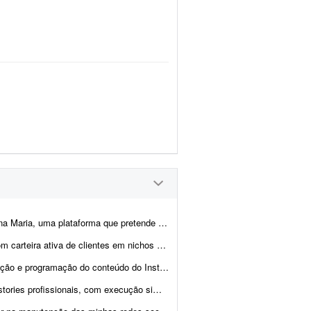
que precisam de serviços com pessoas que querem trabalhar, fazer renda...
de, seguros, moda, fitness e educação esportiva). Estamos abrindo uma vaga de ...
 conteúdo do Instagram do Ateliê Questa Cerâmica,...
execução simples e sem muita elaboração. - Criaç&...