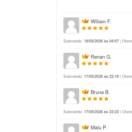
Wiliam F.
Submetido:
18/05/2026 às 04:57
| Ofert
Renan G.
Submetido:
17/05/2026 às 22:19
| Ofert
Bruna B.
Submetido:
17/05/2026 às 22:22
| Ofert
Malu P.