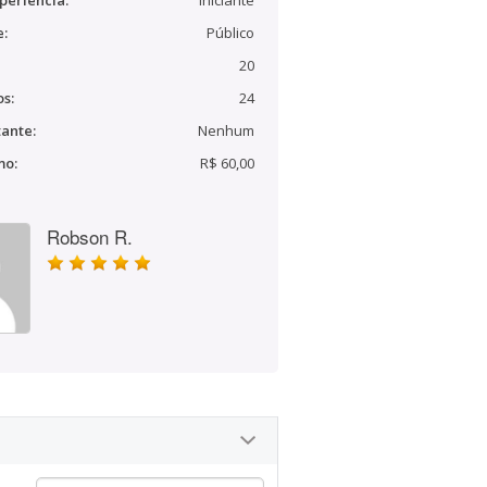
periência:
Iniciante
e:
Público
20
s:
24
ante:
Nenhum
mo:
R$ 60,00
Robson R.