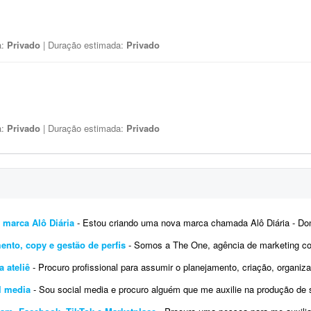
a:
Privado
| Duração estimada:
Privado
a:
Privado
| Duração estimada:
Privado
 marca Alô Diária
- Estou criando uma nova marca chamada Alô Diária - Dona Maria, uma plataforma que pretende conectar pessoas 
mento, copy e gestão de perfis
- Somos a The One, agência de marketing com carteira ativa de clientes em nichos variados (saú
 ateliê
- Procuro profissional para assumir o planejamento, criação, organização e programação do
al media
- Sou social media e procuro alguém que me auxilie na produção de stories profissionais, com 