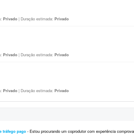
a:
Privado
| Duração estimada:
Privado
a:
Privado
| Duração estimada:
Privado
a:
Privado
| Duração estimada:
Privado
e tráfego pago
- Estou procurando um coprodutor com experiência comprovada em produtos digitais, que saiba estruturar e colocar