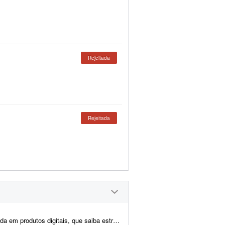
Rejeitada
Rejeitada
 para funcionar um funil de vendas completo - do anúncio até a comp...