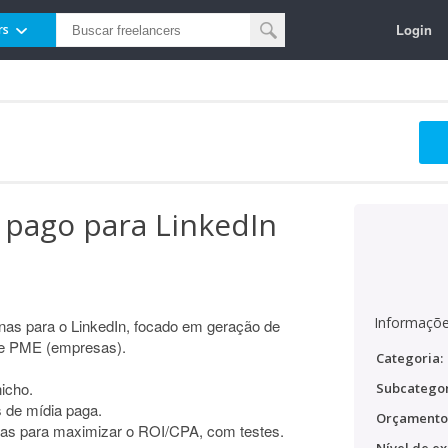
Login
rs
 pago para LinkedIn
Informaçõe
nas para o LinkedIn, focado em geração de
úde PME (empresas).
Categoria:
icho.
Subcategor
s de mídia paga.
Orçamento
as para maximizar o ROI/CPA, com testes.