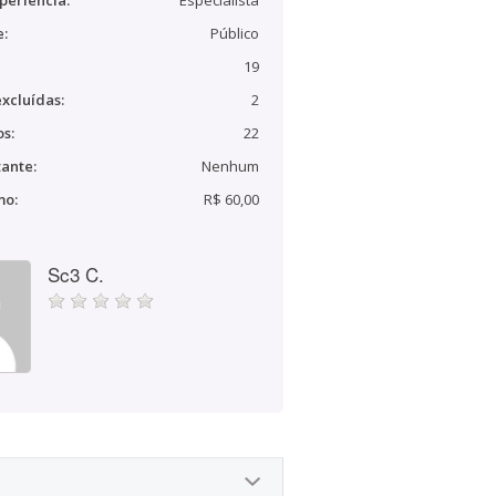
periência:
Especialista
e:
Público
19
xcluídas:
2
s:
22
ante:
Nenhum
mo:
R$ 60,00
Sc3 C.