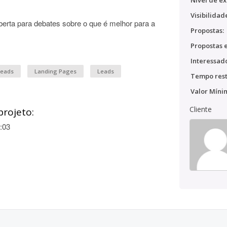
Nível de ex
.
Visibilidad
berta para debates sobre o que é melhor para a
Propostas:
Propostas e
Interessado
Leads
Landing Pages
Leads
Tempo rest
Valor Míni
Cliente
projeto:
:03