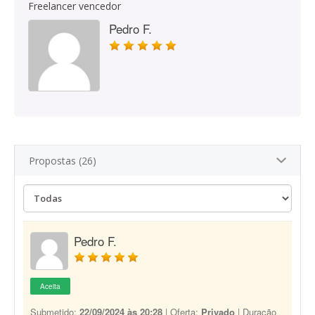
Freelancer vencedor
Pedro F.
Propostas (26)
Pedro F.
Aceita
Submetido:
22/09/2024 às 20:28
| Oferta:
Privado
| Duração