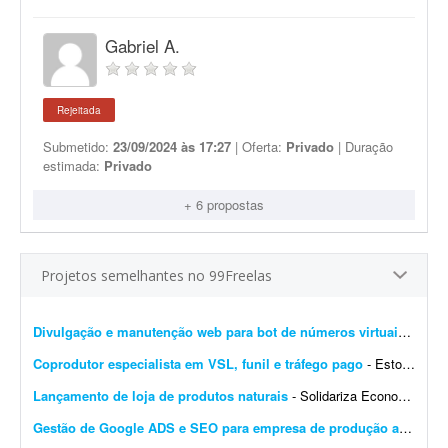
Gabriel A.
Rejeitada
Submetido:
23/09/2024 às 17:27
| Oferta:
Privado
| Duração
estimada:
Privado
+ 6 propostas
Projetos semelhantes no 99Freelas
Divulgação e manutenção web para bot de números virtuais (Telegram e web)
Coprodutor especialista em VSL, funil e tráfego pago
- Estou procurando um coprodutor com experiência comprovada em produtos digitais, que saiba estruturar e colocar para funcionar um funil de vendas completo - do anúncio até a comp...
Lançamento de loja de produtos naturais
- Solidariza Economia solidária é um jeito diferente de produzir, vender, comprar e trocar o que é preciso para viver: sem explorar os outros, sem buscar vantagem indevida e sem...
Gestão de Google ADS e SEO para empresa de produção audiovisual