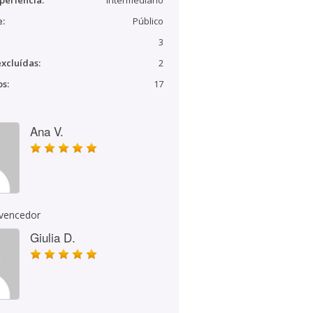
periência:
Intermediário
e:
Público
3
xcluídas:
2
s:
17
Ana V.
 vencedor
Giulia D.