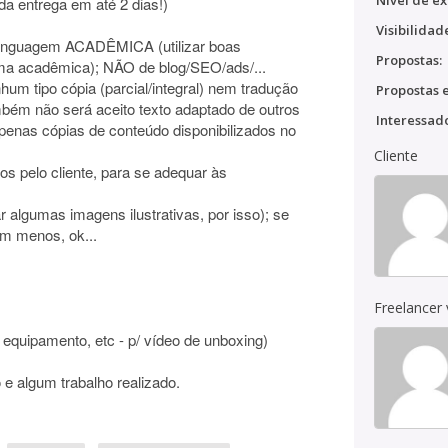
Nível de ex
a entrega em até 2 dias!)
Visibilidad
, linguagem ACADÊMICA (utilizar boas
Propostas:
orma acadêmica); NÃO de blog/SEO/ads/...
um tipo cópia (parcial/integral) nem tradução
Propostas e
mbém não será aceito texto adaptado de outros
Interessado
apenas cópias de conteúdo disponibilizados no
Cliente
dos pelo cliente, para se adequar às
r algumas imagens ilustrativas, por isso); se
em menos, ok...
Freelancer
ipamento, etc - p/ vídeo de unboxing)
 e algum trabalho realizado.