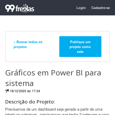
Login
Cadastre-se
« Buscar todos os
Publique um
projetos
projeto como
este
Gráficos em Power BI para
sistema
18/12/2023 às 17:24
Descrição do Projeto:
Precisamos de um dashboard seja gerado a partir de uma
tabela no sqlserver.. precisarmos que tenha 2 selecoes e para