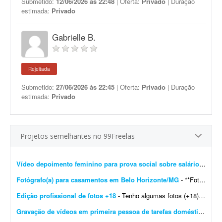
Submetido:
12/06/2026 às 22:48
| Oferta:
Privado
| Duração
estimada:
Privado
Gabrielle B.
Rejeitada
Submetido:
27/06/2026 às 22:45
| Oferta:
Privado
| Duração
estimada:
Privado
Projetos semelhantes no 99Freelas
Vídeo depoimento feminino para prova social sobre salário-maternidade
Fotógrafo(a) para casamentos em Belo Horizonte/MG
- **Fotógrafo(a) freelancer para cobertura de casamento - Belo Horizonte/MG** Estou procurando um(a) fotógrafo(a) freelancer para atuar na cobertura de um casamento em Belo Horizonte/M...
Edição profissional de fotos +18
- Tenho algumas fotos (+18) e preciso que você melhore a qualidade e deixe o resultado bastante profissional. As imagens são para uso no meu site de trabalho. Gostaria que, se poss&iacu...
Gravação de vídeos em primeira pessoa de tarefas domésticas
- Es