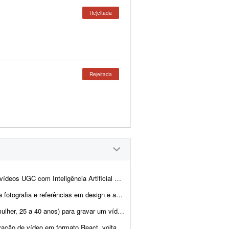
Rejeitada
Rejeitada
cial para anúncios de e-commerce**. Os vídeos dever&a...
a para fotografar os 4 sócios da minha marca de móveis de design. ...
viagem. A entrega precisa ser feita rapidamente, portanto preciso de alguém com...
ao mercado imobiliário. Perfil: - Boa presença e naturalidade dia...