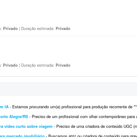
a:
Privado
| Duração estimada:
Privado
a:
Privado
| Duração estimada:
Privado
om IA
- Estamos procurando um(a) profissional para produção recorrente de **vídeos UGC com Inteligência Artifi
Porto Alegre/RS
- Preciso de um profissional com olhar contemporâneo para a fotografia e referências em design e arquitetur
ra vídeo curto sobre viagem
- Preciso de uma criadora de conteúdo UGC (mulher, 25 a 40 anos) para gravar um vídeo curto sobre 
ara mercado imobiliário
- Buscamos atriz ou criadora de conteúdo para gravação de vídeo em formato React, voltado 