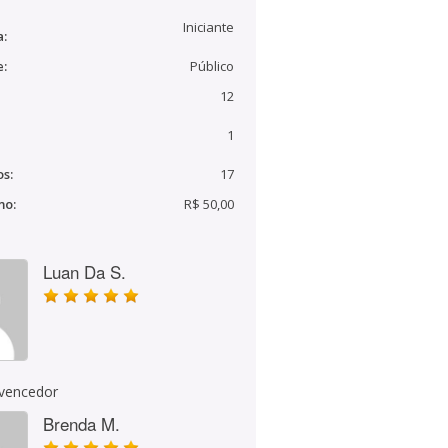
Iniciante
a:
e:
Público
12
1
s:
17
mo:
R$ 50,00
Luan Da S.
 vencedor
Brenda M.