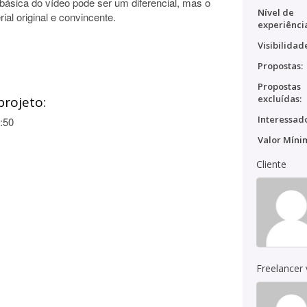
básica do vídeo pode ser um diferencial, mas o
Nível de
ial original e convincente.
experiênci
Visibilidad
Propostas:
Propostas
excluídas:
projeto:
Interessado
:50
Valor Míni
Cliente
Freelancer