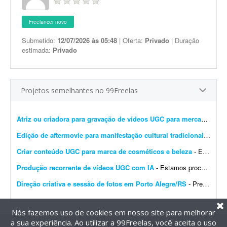
Freelancer novo
Submetido:
12/07/2026 às 05:48
| Oferta:
Privado
| Duração
estimada:
Privado
Projetos semelhantes no 99Freelas
Atriz ou criadora para gravação de vídeos UGC para mercado imobiliário
Edição de aftermovie para manifestação cultural tradicional
- Procu
Criar conteúdo UGC para marca de cosméticos e beleza
- Estamos procurando criadoras UGC para produzir vídeos de beleza e cosméticos para a marca Rainha Nativa. - Nicho: beleza e cosméticos - Conteúdos: naturais, demonstra&c...
Produção recorrente de vídeos UGC com IA
- Estamos procurando um(a) profissional para produção recorrente de **vídeos UGC com Inteligência Artificial para anúncios de e-commerce**. Os vídeos dever&a...
Direção criativa e sessão de fotos em Porto Alegre/RS
- Preciso de um profissional com olhar contemporâneo para a fotografia e referências em design e arquitetura para fotografar os 4 sócios da minha marca de móveis de design. ...
Nós fazemos uso de cookies em nosso site para melhorar
a sua experiência. Ao utilizar a 99Freelas, você aceita o uso
@2014-2026 99Freelas. Todos os direitos reservados.