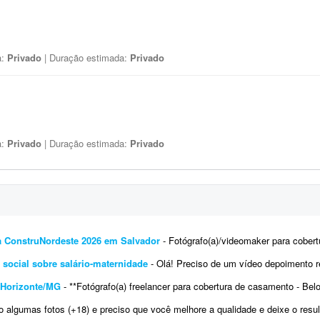
a:
Privado
| Duração estimada:
Privado
a:
Privado
| Duração estimada:
Privado
ra ConstruNordeste 2026 em Salvador
- Fotógrafo(a)/videomaker para cobertura de feira ConstruNordeste 2026 | Salvador, Bah
social sobre salário-maternidade
- Olá! Preciso de um vídeo depoimento realizado por uma mulher para uso como prova socia
 Horizonte/MG
- **Fotógrafo(a) freelancer para cobertura de casamento - Belo Horizonte/MG** Estou procurando um(a) fotógrafo(a) f
gumas fotos (+18) e preciso que você melhore a qualidade e deixe o resultado bastante profissional. As imagens são pa