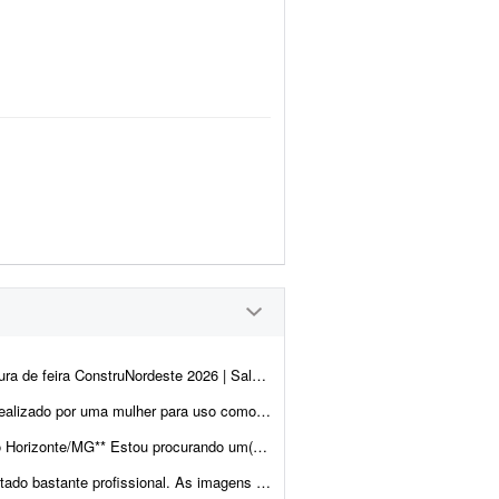
ia A m1nd Agência de Marketing está contratando um(a) fotógrafo(a)/videomaker local d...
l, falando sobre um benefício relacionado ao salário-maternidade. O depoimento dev...
reelancer para atuar na cobertura de um casamento em Belo Horizonte/M...
ra uso no meu site de trabalho. Gostaria que, se poss&iacu...