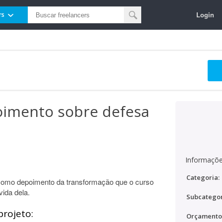
Login
rs
oimento sobre defesa
Informaçõe
Categoria:
como depoimento da transformação que o curso
ida dela.
Subcategor
projeto:
Orçamento