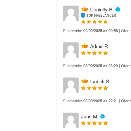
Danielly B.
TOP FREELANCER
Submetido:
09/09/2025 às 00:58
| Ofert
Admir R.
Submetido:
08/09/2025 às 23:29
| Ofert
Isabeli S.
Submetido:
08/09/2025 às 22:21
| Ofert
Jane M.