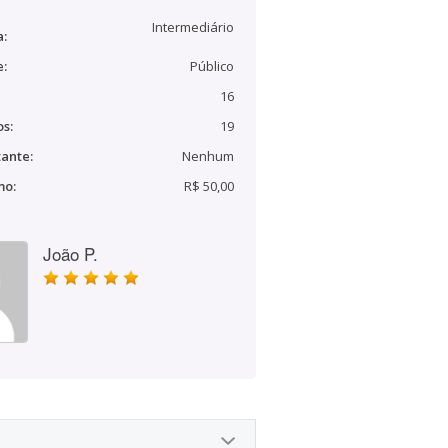
Intermediário
a:
e:
Público
16
s:
19
ante:
Nenhum
mo:
R$ 50,00
João P.