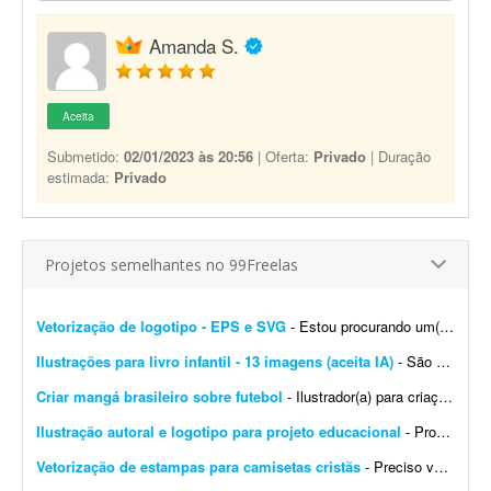
Amanda S.
Aceita
Submetido:
02/01/2023 às 20:56
| Oferta:
Privado
| Duração
estimada:
Privado
Projetos semelhantes no 99Freelas
Vetorização de logotipo - EPS e SVG
- Estou procurando um(a) designer/profissional para realizar a vetorização de um logotipo, mantendo o design original com a máxima fidelidade e entregando o arquivo em alta quali...
Ilustrações para livro infantil - 13 imagens (aceita IA)
- São 12 imagens internas e a capa do livro (total 13 imagens). Quero uma ilustração infantil editorial em aquarela tradicional, com aparência de livro infantil ilustrado &...
Criar mangá brasileiro sobre futebol
- Ilustrador(a) para criação de mangá brasileiro de futebol - parceria de longo prazo Estou desenvolvendo um mangá brasileiro de futebol original, com foco em uma hist&oa...
Ilustração autoral e logotipo para projeto educacional
- Procuro um(a) profissional para desenvolver duas artes autorais para projetos educacionais. A primeira será uma ilustração para ser utilizada como fundo de página da mi...
Vetorização de estampas para camisetas cristãs
- Preciso vetorizar duas estampas para camisetas streetwear com temática cristã. Já tenho os mockups e as referências. Preciso receber os arquivos finais nos formatos AI, P...