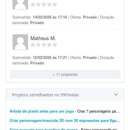
Submetido:
14/02/2026 às 17:16
| Oferta:
Privado
| Duração
estimada:
Privado
Matheus M.
Submetido:
12/02/2026 às 17:21
| Oferta:
Privado
| Duração
estimada:
Privado
+ 11 propostas
Projetos semelhantes no 99Freelas
Artista de pixels artes para um jogo
- Criar 7 personagens para um jogo, em pixel art e assets para os 7 personagens (estilo caixa de dialogo como do stardew Valley)
Criar personagem/mascote 2D com 30 expressões para figurinhas de vídeo
Criar mascote para logotipo da marca
- Estou começando minha marca, por isso tenho orçamento limitado. Quero encontrar a opção com melhor custo-benefício para este momento. Presto bastante atenç...