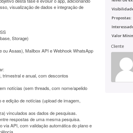
Nível de ex
bjetivo desta fase é evoluir o app, adicionando
so, visualização de dados e integração de
Visibilidad
Propostas:
Interessado
CSS
Valor Míni
base, Storage)
Cliente
ipe ou Asaas), Mailbox API e Webhook WhatsApp
ar:
, trimestral e anual, com descontos
e em notícias (sem threads, com nome/apelido
ão e edição de notícias (upload de imagem,
pizza) vinculados aos dados de pesquisas.
s entre respostas de uma mesma pesquisa.
 via API, com validação automática do plano e
lência.