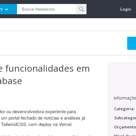
Login
rs
 funcionalidades em
abase
Informaçõe
Categoria:
r ou desenvolvedora experiente para
m portal fechado de notícias e análises já
Subcategor
 TailwindCSS, com deploy na Vercel.
Orçamento