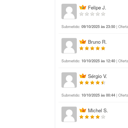
Felipe J.
Submetido:
09/10/2025 às 23:50
| Ofert
Bruno R.
Submetido:
10/10/2025 às 12:40
| Ofert
Sérgio V.
Submetido:
10/10/2025 às 00:44
| Ofert
Michel S.