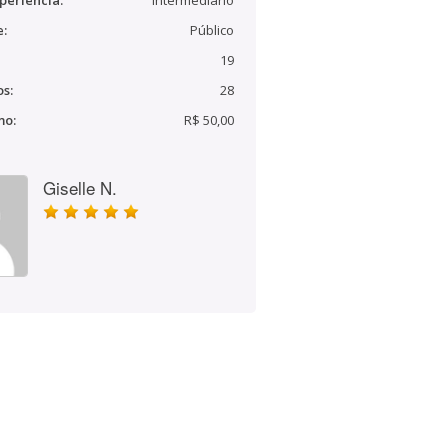
periência:
Intermediário
e:
Público
19
s:
28
mo:
R$ 50,00
Giselle N.