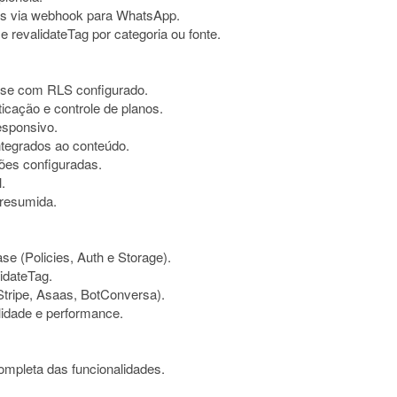
ções via webhook para WhatsApp.
revalidateTag por categoria ou fonte.
ase com RLS configurado.
ticação e controle de planos.
esponsivo.
ntegrados ao conteúdo.
ções configuradas.
.
 resumida.
 (Policies, Auth e Storage).
idateTag.
Stripe, Asaas, BotConversa).
lidade e performance.
ompleta das funcionalidades.