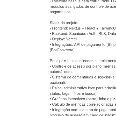
O sistema base já está estruturado. O o
módulos avançados de controle de aces
pagamentos.
Stack do projeto:
• Frontend: Next.js + React + Tailwind
• Backend: Supabase (Auth, RLS, Data
• Deploy: Vercel
• Integrações: API de pagamento (Str
(BotConversa)
Principais funcionalidades a implement
• Controle de acesso por plano (mensal
automáticos).
• Sistema de comentários e like/dislik
opcional).
• Painel administrativo leve para criaç
status, tags, filtros e busca).
• Gráficos interativos (barra, linha e 
• Cálculo de métricas correlacionada
• Integração com sistema de pagamento
bloqueio de acesso em caso de inadimp