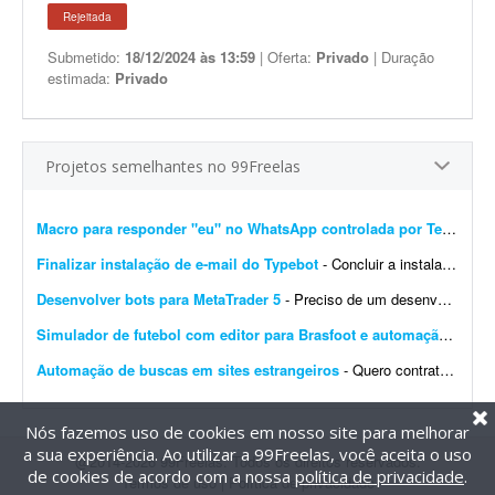
Rejeitada
Submetido:
18/12/2024 às 13:59
| Oferta:
Privado
| Duração
estimada:
Privado
Projetos semelhantes no 99Freelas
Macro para responder "eu" no WhatsApp controlada por Telegram
Finalizar instalação de e-mail do Typebot
- Concluir a instalação de e-mail do Typebot. Configurar SMTP, validar o envio de mensagens e integrar a funcionalidade com a instância atual. Entregar documentação ...
Desenvolver bots para MetaTrader 5
- Preciso de um desenvolvedor para criar um bot para operar day trade na B3. O robô deve ser desenvolvido para MetaTrader 5. Por favor, apresente exemplos de bots já desenvolvidos, bem ...
Simulador de futebol com editor para Brasfoot e automação
- Desen
Automação de buscas em sites estrangeiros
- Quero contratar um serviço para realizar um projeto de automação para buscas automáticas em sites estrangeiros. Preferência por implementação em Pyth...
Nós fazemos uso de cookies em nosso site para melhorar
a sua experiência. Ao utilizar a 99Freelas, você aceita o uso
@2014-2026 99Freelas. Todos os direitos reservados.
de cookies de acordo com a nossa
política de privacidade
.
Termos de uso
|
Política de privacidade