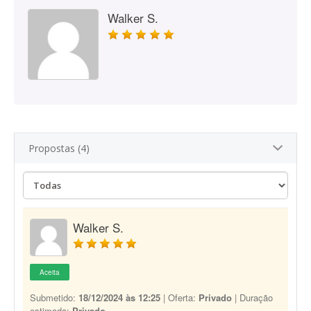
Walker S.
Propostas (4)
Walker S.
Aceita
Submetido:
18/12/2024 às 12:25
| Oferta:
Privado
| Duração
estimada:
Privado