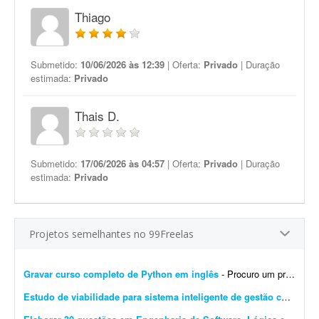
Thiago
Submetido:
10/06/2026 às 12:39
| Oferta:
Privado
| Duração
estimada:
Privado
Thais D.
Submetido:
17/06/2026 às 04:57
| Oferta:
Privado
| Duração
estimada:
Privado
Projetos semelhantes no 99Freelas
Gravar curso completo de Python em inglês
- Procuro um professor para gravar um curso completo de Python, do básico ao avançado, totalmente em inglês, com duração mínima de 10 horas. Requisitos: - Ex...
Estudo de viabilidade para sistema inteligente de gestão condominial