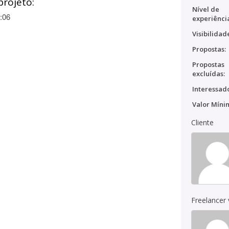
projeto:
Nível de
:06
experiênci
Visibilidad
Propostas:
Propostas
excluídas:
Interessado
Valor Míni
Cliente
Freelancer