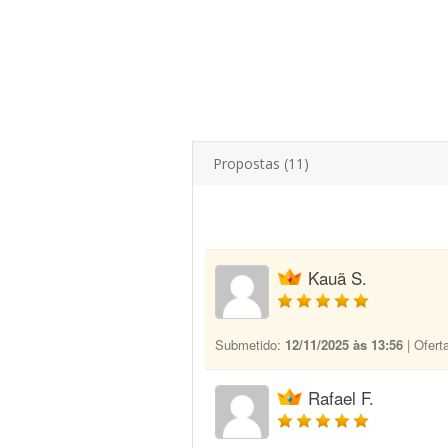
Propostas (11)
Kauã S.
Submetido:
12/11/2025 às 13:56
| Ofert
Rafael F.