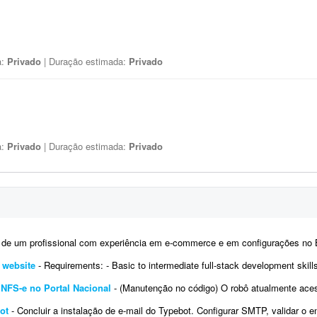
a:
Privado
| Duração estimada:
Privado
a:
Privado
| Duração estimada:
Privado
profissional com experiência em e-commerce e em configurações no Bling. Atualmente temos a conta de um 
e website
- Requirements: - Basic to intermediate full-stack development skills - Experience with front-end and back-end web development 
NFS-e no Portal Nacional
- (Manutenção no código) O robô atualmente acessa o Portal Nacional da NFS-e com o certificad
ot
- Concluir a instalação de e-mail do Typebot. Configurar SMTP, validar o envio de mensagens e integrar a funci