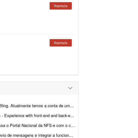
Rejeitada
Rejeitada
cliente integrada com loja própria, Mercado Livre,...
- Ability to troubleshoot bugs and make small improvements - Good commu...
o digital de cada empresa, confere se as notas emitidas no mês batem com...
onalidade com a instância atual. Entregar documentação ...