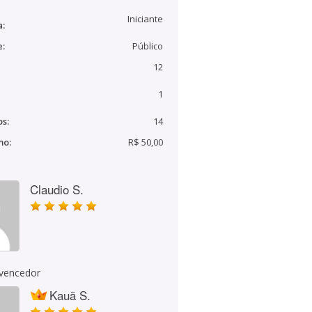
Iniciante
a:
e:
Público
12
1
s:
14
mo:
R$ 50,00
Claudio S.
 vencedor
Kauã S.