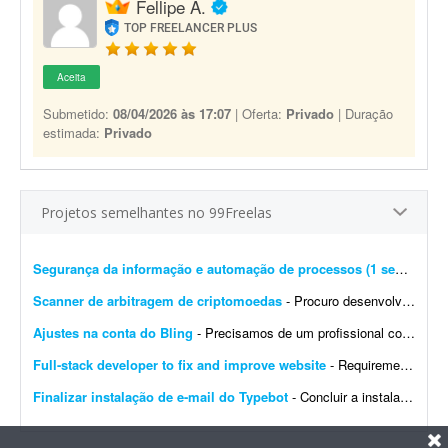
Fellipe A.
TOP FREELANCER PLUS
Aceita
Submetido:
08/04/2026 às 17:07
| Oferta:
Privado
| Duração
estimada:
Privado
Projetos semelhantes no 99Freelas
Segurança da informação e automação de processos (1 semana)
- 
Scanner de arbitragem de criptomoedas
- Procuro desenvolvedor full stack para criar uma plataforma profissional e scanner de arbitragem de criptomoedas, semelhante às principais soluções internacionais do mercado, po...
Ajustes na conta do Bling
- Precisamos de um profissional com experiência em e-commerce e em configurações no Bling. Atualmente temos a conta de um cliente integrada com loja própria, Mercado Livre,...
Full-stack developer to fix and improve website
- Requirements: - Basic to intermediate full-stack development skills - Experience with front-end and back-end web development - Ability to troubleshoot bugs and make small improvements - Good commu...
Finalizar instalação de e-mail do Typebot
- Concluir a instalação de e-mail do Typebot. Configurar SMTP, validar o envio de mensagens e integrar a funcionalidade com a instância atual. Entregar documentação ...