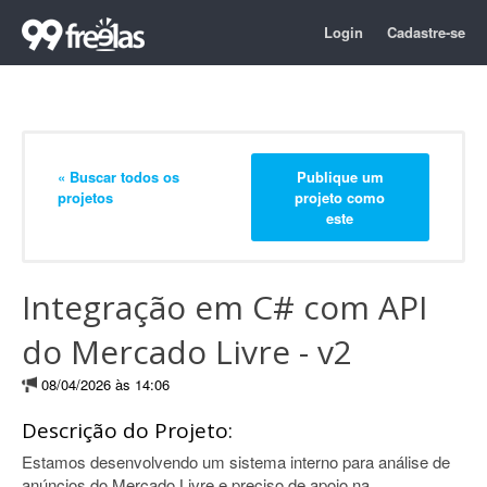
Login
Cadastre-se
« Buscar todos os
Publique um
projetos
projeto como
este
Integração em C# com API
do Mercado Livre - v2
08/04/2026 às 14:06
Descrição do Projeto:
Estamos desenvolvendo um sistema interno para análise de
anúncios do Mercado Livre e preciso de apoio na