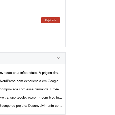
Rejeitada
údo e layout focados em vendas, com elementos que incentivem a con...
, Google Analytics 4 e Google Consent Mode v2 para realizar adequações técni...
 proposta sites que fez com Elementor, incluindo wireframes/ar...
para que eu possa abastecê-lo periodicamente com conteúdo. O site dever&aac...
 da landing page. Design moderno, limpo e com foco em convers&...