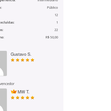
periência:
Intermediário
e:
Público
12
xcluídas:
1
s:
22
mo:
R$ 50,00
Gustavo S.
 vencedor
MW T.