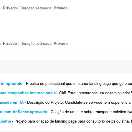
a:
Privado
| Duração estimada:
Privado
a:
Privado
| Duração estimada:
Privado
 infoproduto
- Preciso de profissional que crie uma landing page que gere conversão para infoproduto. A página deve ter conte
para campanhas internacionais
- Olá! Estou procurando um desenvolvedor WordPress com experiência em Google Tag Manager
aseado em IA
- Descrição do Projeto: Candidate-se se você tem experiência comprovada com essa demanda. Envie junto à
tivo com AdSense aprovado
- Criação de um site sobre transporte coletivo (www.transportecoletivo.com), com blog integrado 
iatria
- Projeto para criação de landing page para consultório de psiquiatria. Escopo do projeto: Desenvolvimento completo