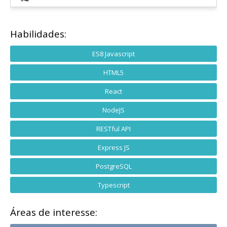
Habilidades:
ES8 Javascript
HTML5
React
NodeJS
RESTful API
Express JS
PostgreSQL
Typescript
Áreas de interesse: