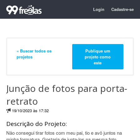
Login
Cadastre-se
« Buscar todos os
Publique um
projetos
projeto como
este
Junção de fotos para porta-
retrato
19/10/2023 às 17:32
Descrição do Projeto:
Não consegui tirar fotos com meu pai, tio e avô juntos na
minha formatura. Gostaria de junta-los na mesma foto