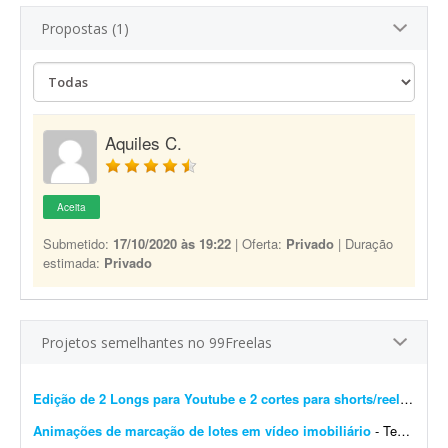
Propostas (1)
Aquiles C.
Aceita
Submetido:
17/10/2020 às 19:22
| Oferta:
Privado
| Duração
estimada:
Privado
Projetos semelhantes no 99Freelas
Edição de 2 Longs para Youtube e 2 cortes para shorts/reels
- Busc
Animações de marcação de lotes em vídeo imobiliário
- Tenho um vídeo filmado com drone de um loteamento da minha cidade. O vídeo já está todo editado, mas em alguns trechos quero inserir animações de marca&cce...