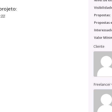
Nível de ex
Visibilidad
projeto:
Propostas:
:22
Propostas e
Interessado
Valor Míni
Cliente
Freelancer