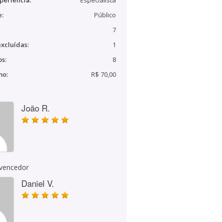
periência:
Especialista
e:
Público
7
xcluídas:
1
s:
8
mo:
R$ 70,00
João R.
 vencedor
Daniel V.