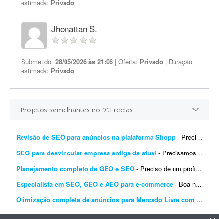
estimada:
Privado
Jhonattan S.
Submetido:
28/05/2026 às 21:06
| Oferta:
Privado
| Duração
estimada:
Privado
Projetos semelhantes no 99Freelas
Revisão de SEO para anúncios na plataforma Shopp
- Preciso de um profissional com experiência em SEO para a plataforma Shopp, que utilize as melhores ferramentas para revisar 12 anúncios já prontos. O trabalho consiste em revis...
SEO para desvincular empresa antiga da atual
- Precisamos de um especialista em SEO para nos ajudar, junto a um cliente, a corrigir ou desvincular uma empresa antiga da empresa atual. Ao buscar pelo nome dessa antiga empresa no Google, aparece ...
Planejamento completo de GEO e SEO
- Preciso de um profissional com entendimento de SEO e GEO para análise completa da minha marca online. A entrega deverá ser um planejamento estratégico completo, com pontos de a...
Especialista em SEO, GEO e AEO para e-commerce
- Boa noite. Estou em busca de um profissional que seja especialista em SEO, GEO e AEO para realizar um trabalho no meu site de e-commerce. O objetivo é aperfeiçoar o SEO do site e posi...
Otimização completa de anúncios para Mercado Livre com qualidade 100%