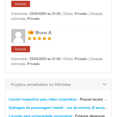
Rejeitada
Submetido:
23/04/2025 às 21:26
| Oferta:
Privado
| Duração
estimada:
Privado
Bruno A.
Rejeitada
Submetido:
23/04/2025 às 21:56
| Oferta:
Privado
| Duração
estimada:
Privado
Projetos semelhantes no 99Freelas
Locutor masculino para vídeo corporativo
- Procuro locutor profissional com voz masculina, madura, segura e natural para a locução de um vídeo corporativo de aproximadamente 7 a 10 minutos. O roteiro será fornec...
Dublagem de personagem infantil - voz de menino (8 anos)
- Olá, 
Locução para universidade corporativa
- Estamos desenvolvendo a Universidade Corporativa da Jovem Valor, uma plataforma de capacitação interna criada para padronizar o conhecimento, fortalecer a cultura organizacional e gar...