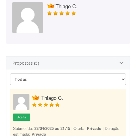
Thiago C.
Propostas (5)
Thiago C.
Aceita
Submetido:
23/04/2025 às 21:15
| Oferta:
Privado
| Duração
estimada:
Privado