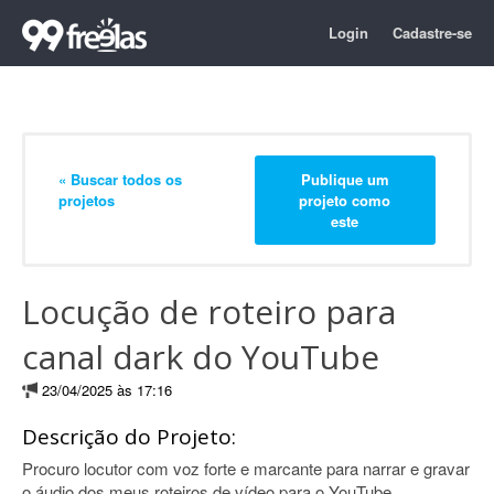
Login
Cadastre-se
« Buscar todos os
Publique um
projetos
projeto como
este
Locução de roteiro para
canal dark do YouTube
23/04/2025 às 17:16
Descrição do Projeto:
Procuro locutor com voz forte e marcante para narrar e gravar
o áudio dos meus roteiros de vídeo para o YouTube.