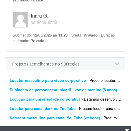
Inara G.
Submetido:
12/05/2026 às 11:23
| Oferta:
Privado
| Duração
estimada:
Privado
Projetos semelhantes no 99Freelas
Locutor masculino para vídeo corporativo
- Procuro locutor profissional com voz masculina, madura, segura e natural para a locução de um vídeo corporativo de aproximadamente 7 a 10 minutos. O roteiro será fornec...
Dublagem de personagem infantil - voz de menino (8 anos)
- Olá, 
Locução para universidade corporativa
- Estamos desenvolvendo a Universidade Corporativa da Jovem Valor, uma plataforma de capacitação interna criada para padronizar o conhecimento, fortalecer a cultura organizacional e gar...
Locutor para canal dark no YouTube
- Procuro locutor para canal YouTube (webdoc). Áudio de 8 a 13 minutos. Frequência: 1 áudio por semana. Trabalho contínuo para vídeos com tom dark e narrativa docume...
Narrador masculino para canal YouTube (webdoc)
- Procuro narrador para canal YouTube (webdoc). - Áudio de 8 a 13 minutos. - 1 áudio por semana. - Voz: masculina. Vamos trabalhar juntos?