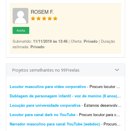
ROSEM F.
Aceita
Submetido:
11/11/2019 às 13:46
| Oferta:
Privado
| Duração
estimada:
Privado
Projetos semelhantes no 99Freelas
Locutor masculino para vídeo corporativo
- Procuro locutor profissional com voz masculina, madura, segura e natural para a locução de um vídeo corporativo de aproximadamente 7 a 10 minutos. O roteiro será fornec...
Dublagem de personagem infantil - voz de menino (8 anos)
- Olá, 
Locução para universidade corporativa
- Estamos desenvolvendo a Universidade Corporativa da Jovem Valor, uma plataforma de capacitação interna criada para padronizar o conhecimento, fortalecer a cultura organizacional e gar...
Locutor para canal dark no YouTube
- Procuro locutor para canal YouTube (webdoc). Áudio de 8 a 13 minutos. Frequência: 1 áudio por semana. Trabalho contínuo para vídeos com tom dark e narrativa docume...
Narrador masculino para canal YouTube (webdoc)
- Procuro narrador para canal YouTube (webdoc). - Áudio de 8 a 13 minutos. - 1 áudio por semana. - Voz: masculina. Vamos trabalhar juntos?