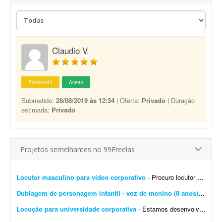
Claudio V.
Promovida
Aceita
Submetido:
28/08/2019 às 12:34
| Oferta:
Privado
| Duração
estimada:
Privado
Projetos semelhantes no 99Freelas
Locutor masculino para vídeo corporativo
- Procuro locutor profissional com voz masculina, madura, segura e natural para a locução de um vídeo corporativo de aproximadamente 7 a 10 minutos. O roteiro será fornec...
Dublagem de personagem infantil - voz de menino (8 anos)
- Olá, 
Locução para universidade corporativa
- Estamos desenvolvendo a Universidade Corporativa da Jovem Valor, uma plataforma de capacitação interna criada para padronizar o conhecimento, fortalecer a cultura organizacional e gar...