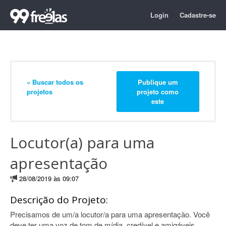
Login
Cadastre-se
« Buscar todos os
Publique um
projetos
projeto como
este
Locutor(a) para uma
apresentação
28/08/2019 às 09:07
Descrição do Projeto:
Precisamos de um/a locutor/a para uma apresentação. Você
deve ter uma voz de tom de mídia, credível e amigáveis.