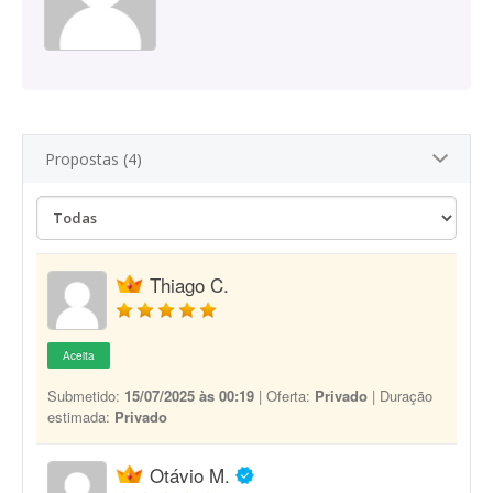
Propostas (4)
Thiago C.
Aceita
Submetido:
15/07/2025 às 00:19
| Oferta:
Privado
| Duração
estimada:
Privado
Otávio M.