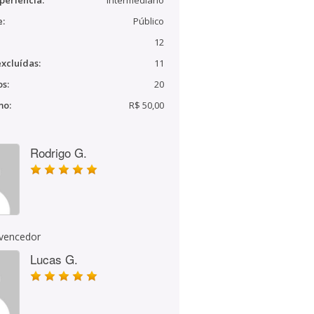
periência:
Intermediário
e:
Público
12
xcluídas:
11
s:
20
mo:
R$ 50,00
Rodrigo G.
 vencedor
Lucas G.