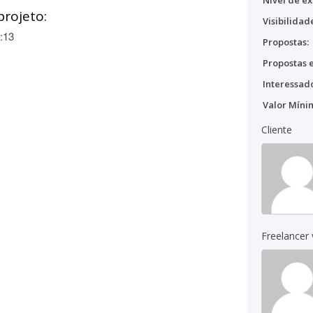
Nível de ex
projeto:
Visibilidad
:13
Propostas:
Propostas e
Interessado
Valor Míni
Cliente
Freelancer