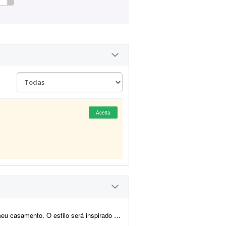
Aceita
o medieval/encantado; temos como referência O Senhor dos A...