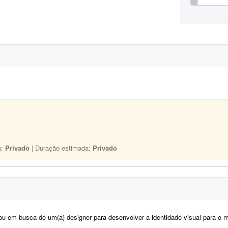
a:
Privado
| Duração estimada:
Privado
m busca de um(a) designer para desenvolver a identidade visual para o meu casamento. O estilo será inspirado no univers