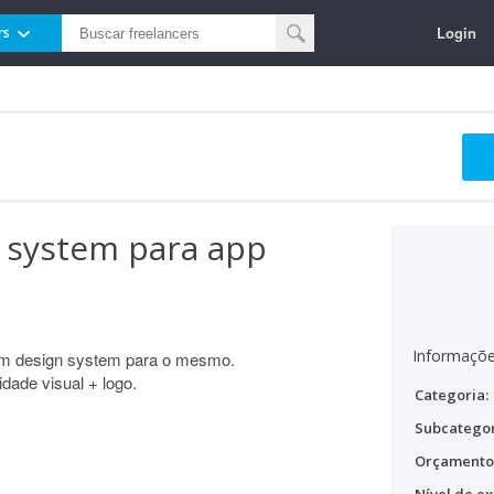
Login
rs
n system para app
Informaçõe
um design system para o mesmo.
idade visual + logo.
Categoria:
Subcategor
Orçamento