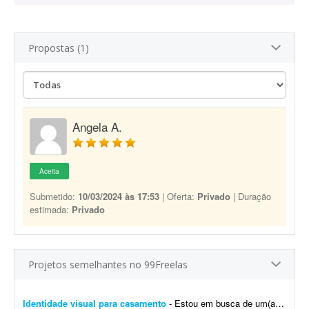
Propostas (1)
Angela A.
Aceita
Submetido:
10/03/2024 às 17:53
| Oferta:
Privado
| Duração
estimada:
Privado
Projetos semelhantes no 99Freelas
Identidade visual para casamento
- Estou em busca de um(a) designer para desenvolver a identidade visual para o meu casamento. O estilo será inspirado no universo medieval/encantado; temos como referência O Senhor dos A...