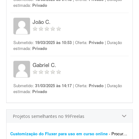
estimada:
Privado
João C.
Submetido:
19/03/2025 às 10:53
| Oferta:
Privado
| Duração
estimada:
Privado
Gabriel C.
Submetido:
31/03/2025 às 14:17
| Oferta:
Privado
| Duração
estimada:
Privado
Projetos semelhantes no 99Freelas
Customização do Fluxer para uso em curso online
- Procuro desenvolvedor para fazer algumas customizações na API do Fluxer (fluxer.app) para uso em um curso online. A ideia é manter praticamente toda a estrutura atual da plata...