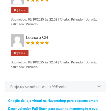
Rejeitada
Submetido:
06/10/2025 às 22:52
| Oferta:
Privado
| Duração
estimada:
Privado
Leandro CR
Rejeitada
Submetido:
06/10/2025 às 12:54
| Oferta:
Privado
| Duração
estimada:
Privado
Projetos semelhantes no 99Freelas
Criação de loja virtual na Nuvemshop para pequena empresa
- Prec
Desenvolvedor Full Stack para atuar na manutenção e evolução de uma plataforma SaaS