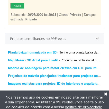
Aceita
Submetido:
20/07/2020 às 20:33
| Oferta:
Privado
| Duração
estimada:
Privado
Projetos semelhantes no 99Freelas
Planta baixa humanizada em 3D
- Tenho uma planta baixa de uma casa em lote de 6 x 25 m e quero transformá-la em uma planta humanizada em 3D, mobiliada e colorida, com vista de cima. Não preciso de projeto arquitet&...
Map Maker / 3D Artist para FiveM
- Procuro um profissional com experiência em criação e adaptação de mapas para FiveM/GTA V, para atuar em um projeto de longo prazo. O trabalho envolverá pri...
Modelo de bobinagem para motor elétrico em STL para impressão 3D
Projetista de móveis planejados freelancer para projetos sob medida
Imagens realistas para projetos 3D de interiores e arquitetura
- Busc
Nós fazemos uso de cookies em nosso site para melhorar
a sua experiência. Ao utilizar a 99Freelas, você aceita o uso
@2014-2026 99Freelas. Todos os direitos reservados.
de cookies de acordo com a nossa
política de privacidade
.
Termos de uso
|
Política de privacidade