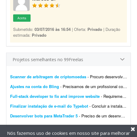
Aceita
Submetido:
03/07/2016 às 16:54
| Oferta:
Privado
| Duração
estimada:
Privado
Projetos semelhantes no 99Freelas
Scanner de arbitragem de criptomoedas
- Procuro desenvolvedor full stack para criar uma plataforma profissional e scanner de arbitragem de criptomoedas, semelhante às principais soluções internacionais do mercado, po...
Ajustes na conta do Bling
- Precisamos de um profissional com experiência em e-commerce e em configurações no Bling. Atualmente temos a conta de um cliente integrada com loja própria, Mercado Livre,...
Full-stack developer to fix and improve website
- Requirements: - Basic to intermediate full-stack development skills - Experience with front-end and back-end web development - Ability to troubleshoot bugs and make small improvements - Good commu...
Finalizar instalação de e-mail do Typebot
- Concluir a instalação de e-mail do Typebot. Configurar SMTP, validar o envio de mensagens e integrar a funcionalidade com a instância atual. Entregar documentação ...
Desenvolver bots para MetaTrader 5
- Preciso de um desenvolvedor para criar um bot para operar day trade na B3. O robô deve ser desenvolvido para MetaTrader 5. Por favor, apresente exemplos de bots já desenvolvidos, bem ...
Nós fazemos uso de cookies em nosso site para melhorar