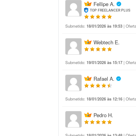
Fellipe A.
TOP FREELANCER PLUS
Submetido:
18/01/2026 às 19:53
| Ofert
Webtech E.
Submetido:
19/01/2026 às 15:17
| Ofert
Rafael A.
Submetido:
18/01/2026 às 12:16
| Ofert
Pedro H.
Submetido:
18/01/2026 às 13:48
| Ofert