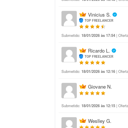
Vinicius S.
TOP FREELANCER
Submetido:
18/01/2026 às 17:54
| Ofert
Ricardo L.
TOP FREELANCER
Submetido:
18/01/2026 às 12:16
| Ofert
Giovane N.
Submetido:
18/01/2026 às 12:15
| Ofert
Weslley G.