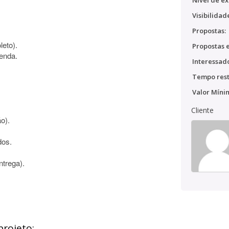
Nível de ex
Visibilidad
Propostas:
leto).
Propostas e
venda.
Interessado
Tempo rest
Valor Míni
Cliente
o).
dos.
ntrega).
projeto: