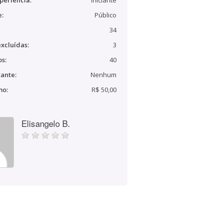
periência:
Iniciante
e:
Público
34
xcluídas:
3
s:
40
ante:
Nenhum
mo:
R$ 50,00
Elisangelo B.