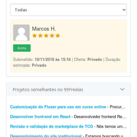
Marcos H.
Aceita
Submetido:
10/11/2018 às 15:16
| Oferta:
Privado
| Duração
estimada:
Privado
Projetos semelhantes no 99Freelas
Customização do Fluxer para uso em curso online
- Procuro desenvolvedor para fazer algumas customizações na API do Fluxer (fluxer.app) para uso em um curso online. A ideia é manter praticamente toda a estrutura atual da plata...
Desenvolver front-end em React
- Desenvolvedor frontend React com Tailwind CSS. Experiência na integração de APIs REST e autenticação por token (AWS Cognito é diferencial). O design j&aacut...
Revisão e validação de marketplace de TCG
- Nós temos um site de marketplace de TCG (trading card game) chamado Capital Collectibles e gostaria de um programador front-end e back-end para nos ajudar a revisar a estrutura e validar a p...
Desenvolvimento do site institucional
- Estamos buscando um web designer/desenvolvedor para criar o novo site institucional da BonaFruta Sorvetes. Nossa principal referência de experiência, qualidade visual, navegaç&a...