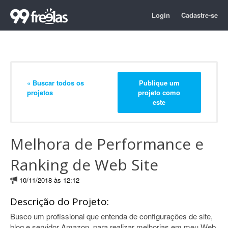
Login
Cadastre-se
« Buscar todos os
Publique um
projetos
projeto como
este
Melhora de Performance e
Ranking de Web Site
10/11/2018 às 12:12
Descrição do Projeto:
Busco um profissional que entenda de configurações de site,
blog e servidor Amazon, para realizar melhorias em meu Web