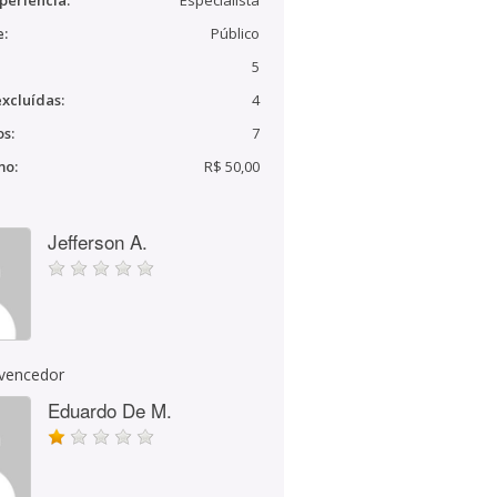
periência:
Especialista
e:
Público
5
xcluídas:
4
s:
7
mo:
R$ 50,00
Jefferson A.
 vencedor
Eduardo De M.