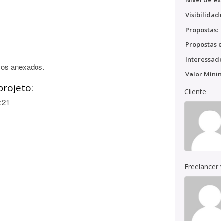
Nível de ex
Visibilidad
Propostas:
Propostas e
Interessado
vos anexados.
Valor Míni
projeto:
Cliente
:21
Freelancer