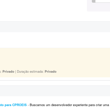
a:
Privado
| Duração estimada:
Privado
ento para CPROEIS
- Buscamos um desenvolvedor experiente para criar uma solução de automação assistida para o processo de 