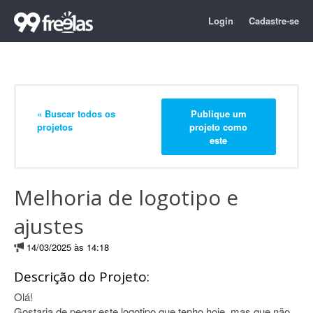
Login
Cadastre-se
« Buscar todos os
Publique um
projetos
projeto como
este
Melhoria de logotipo e
ajustes
14/03/2025 às 14:18
Descrição do Projeto:
Olá!
Gostaria de pegar este logotipo que tenho hoje, mas que não