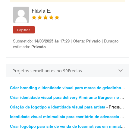
Flávia E.
Rejeitada
Submetido:
14/03/2025 às 17:29
| Oferta:
Privado
| Duração
estimada:
Privado
Projetos semelhantes no 99Freelas
Criar branding e identidade visual para marca de geladinhos gourmet
Criar identidade visual para delivery Almirante Burguer no litoral do RS
Criação de logotipo e identidade visual para artista
- Preciso criar uma identidade visual com um logotipo para a artista Brenda Rossetti. O projeto deve ser realizado sem uso de ferramentas de IA, ou seja, totalmente livre de IA.
Identidade visual minimalista para escritório de advocacia imobiliária
Criar logotipo para site de venda de locomotivas em miniatura
- Pr