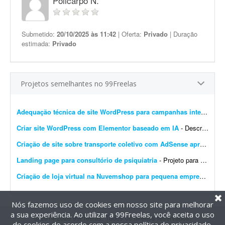
Policarpo N.
Submetido:
20/10/2025 às 11:42
| Oferta:
Privado
| Duração
estimada:
Privado
Projetos semelhantes no 99Freelas
Adequação técnica de site WordPress para campanhas internacionais
Criar site WordPress com Elementor baseado em IA
- Descrição do Projeto: Candidate-se se você tem experiência comprovada com essa demanda. Envie junto à proposta sites que fez com Elementor, incluindo wireframes/ar...
Criação de site sobre transporte coletivo com AdSense aprovado
- 
Landing page para consultório de psiquiatria
- Projeto para criação de landing page para consultório de psiquiatria. Escopo do projeto: Desenvolvimento completo da landing page. Design moderno, limpo e com foco em convers&...
Criação de loja virtual na Nuvemshop para pequena empresa
- Prec
Nós fazemos uso de cookies em nosso site para melhorar
a sua experiência. Ao utilizar a 99Freelas, você aceita o uso
@2014-2026 99Freelas. Todos os direitos reservados.
de cookies de acordo com a nossa
política de privacidade
.