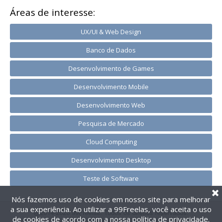
Áreas de interesse:
UX/UI & Web Design
Banco de Dados
Desenvolvimento de Games
Desenvolvimento Mobile
Desenvolvimento Web
Pesquisa de Mercado
Cloud Computing
Desenvolvimento Desktop
Teste de Software
Nós fazemos uso de cookies em nosso site para melhorar
a sua experiência. Ao utilizar a 99Freelas, você aceita o uso
@2014-2026 99Freelas. Todos os direitos reservados.
de cookies de acordo com a nossa
política de privacidade
.
Termos de uso
|
Política de privacidade