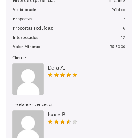
Nível de experiência:
Iniciante
Visibilidade:
Público
Propostas:
7
Propostas excluídas:
6
Interessados:
12
Valor Mínimo:
R$ 50,00
Cliente
Dora A.
Freelancer vencedor
Isaac B.