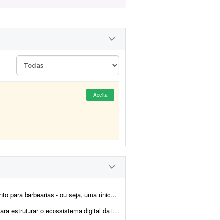
Aceita
rma que atende várias barbearias diferentes, cada uma com seus...
a. Atualmente recebo leads do site, Instagram e WhatsApp e preciso centraliz...