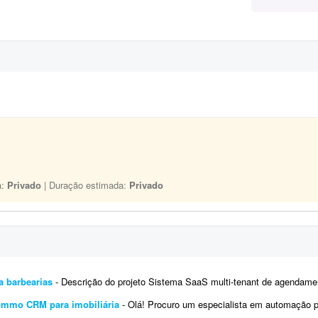
a:
Privado
| Duração estimada:
Privado
a barbearias
- Descrição do projeto Sistema SaaS multi-tenant de agendamento para barbearias - ou seja, uma única platafo
ommo CRM para imobiliária
- Olá! Procuro um especialista em automação para estruturar o ecossistema digital da imobiliári