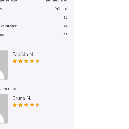
periência:
Intermediário
e:
Público
15
xcluídas:
14
s:
26
Fabíola N.
 vencedor
Bruno N.