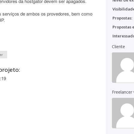
Nível de ex
rvidores da hostgator devem ser apagados.
Visibilidad
s serviços de ambos os provedores, bem como
Propostas:
HP.
Propostas e
Interessado
Cliente
er
projeto:
:19
Freelancer