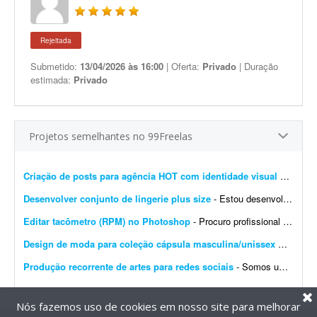
Rejeitada
Submetido:
13/04/2026 às 16:00
| Oferta:
Privado
| Duração
estimada:
Privado
Projetos semelhantes no 99Freelas
Criação de posts para agência HOT com identidade visual definida
Desenvolver conjunto de lingerie plus size
- Estou desenvolvendo uma nova marca de lingerie feminina e procuro uma designer de moda para criar o primeiro modelo da coleção. O objetivo deste projeto é desenvolver 1 conjun...
Editar tacômetro (RPM) no Photoshop
- Procuro profissional com experiência em Photoshop para edição de um tacômetro (RPM). Estou desenvolvendo um tacômetro (medidor de RPM) e preciso de um profissional ...
Design de moda para coleção cápsula masculina/unissex OW-47
- 
Produção recorrente de artes para redes sociais
- Somos uma agência de publicidade e buscamos um designer gráfico para uma demanda recorrente de criação de conteúdos para redes sociais. O trabalho terá dur...
Nós fazemos uso de cookies em nosso site para melhorar