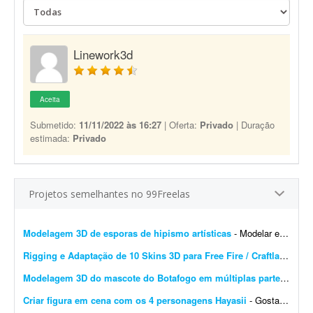
Linework3d
Aceita
Submetido:
11/11/2022 às 16:27
| Oferta:
Privado
| Duração
estimada:
Privado
Projetos semelhantes no 99Freelas
Modelagem 3D de esporas de hipismo artísticas
- Modelar em 3D esporas de hipismo artísticas com curvas mais orgânicas. O modelo base será o mesmo, mas deve contemplar variações de tamanho para diferentes numera&...
Rigging e Adaptação de 10 Skins 3D para Free Fire / Craftland Studio
Modelagem 3D do mascote do Botafogo em múltiplas partes
- Prec
Criar figura em cena com os 4 personagens Hayasii
- Gostaria de uma figura que, na verdade, seja uma cena com os quatro personagens da banda Hayasii, de DanDaDan. A cena de referência está em anexo. Minha ideia é que os personage...