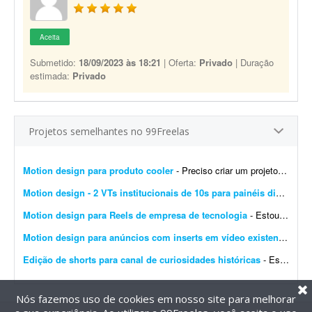
Aceita
Submetido:
18/09/2023 às 18:21
| Oferta:
Privado
| Duração
estimada:
Privado
Projetos semelhantes no 99Freelas
Motion design para produto cooler
- Preciso criar um projeto de motion design para o produto cooler promocional. Link do produto: https://www.rampazzo.com.br/cooler-24latas-promocional
Motion design - 2 VTs institucionais de 10s para painéis digitais
- 
Motion design para Reels de empresa de tecnologia
- Estou procurando um motion designer criativo para desenvolver Reels curtos (15 a 30 segundos) para uma empresa de tecnologia chamada D'Orsay Studio. Estamos no início. A empresa atua c...
Motion design para anúncios com inserts em vídeo existente (30-60s)
Edição de shorts para canal de curiosidades históricas
- Estou criando um canal de YouTube Shorts no nicho de curiosidades históricas. Procuro um editor de vídeo para uma parceria mensal. Eu vou fornecer os roteiros prontos. O trabalho se...
Nós fazemos uso de cookies em nosso site para melhorar